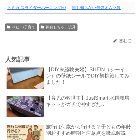
トミカ スライダーパーキング50
誰も知らない最強オムツ袋
ベビー/子育て
神おもちゃ、玩具
ぽむこ
人気記事
【DIY未経験夫婦】SHEIN（シーイ
ン）の壁紙シールでDIY初挑戦してみ
ました！
【育児の救世主】JustSmart 水耕栽培
キットがガチで神すぎた…
旅行は何歳から行ける？子どもの年齢
別おすすめ時期と注意点を徹底解説