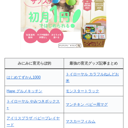
みにみに育児らぼ的
最強の育児グッズ記事まとめ
トイローヤル カラフルねんどお
はじめてずかん1000
米
Hape グルメキッチン
モンスタートラック
トイローヤル やみつきボックス
マンチキン ベビー用マグ
+
アイリスプラザ ベビープレイヤ
マスカーフィルム
ード