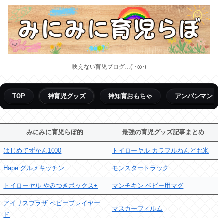
映えない育児ブログ…(´･ω･)
TOP
神育児グッズ
神知育おもちゃ
アンパンマン
みにみに育児らぼ的
最強の育児グッズ記事まとめ
はじめてずかん1000
トイローヤル カラフルねんどお米
Hape グルメキッチン
モンスタートラック
トイローヤル やみつきボックス+
マンチキン ベビー用マグ
アイリスプラザ ベビープレイヤー
マスカーフィルム
ド