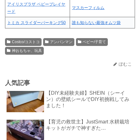
アイリスプラザ ベビープレイヤ
マスカーフィルム
ード
トミカ スライダーパーキング50
誰も知らない最強オムツ袋
Costco/コストコ
アンパンマン
ベビー/子育て
神おもちゃ、玩具
ぽむこ
人気記事
【DIY未経験夫婦】SHEIN（シーイ
ン）の壁紙シールでDIY初挑戦してみ
ました！
【育児の救世主】JustSmart 水耕栽培
キットがガチで神すぎた…