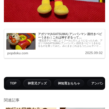
アガツマ(AGATSUMA) アンパンマン 顔付きベビ
ーうきわ｜これは神すぎるって…
↑最近息子と一緒によくプールに行くようになったため、ア
ガツマ(AGATSUMA) アンパンマン 顔付きベビーうきわな
るものを買ってみた。みにままこれはもうたぶんヤバイと
思う…(笑)だって段ボールの状態から息子が何か察知した
ようで、狂ったよう...
2025.09.02
popdoku.com
TOP
神育児グッズ
神知育おもちゃ
アンパンマ
関連記事