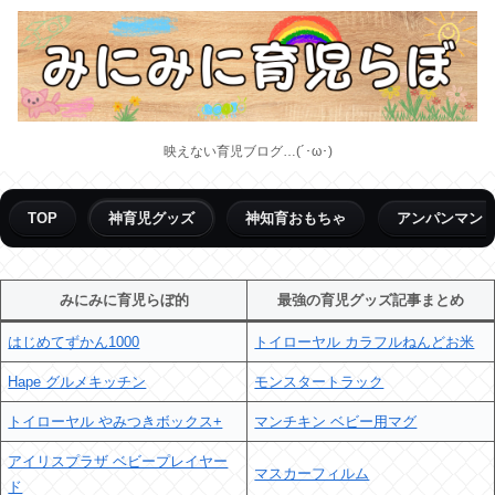
映えない育児ブログ…(´･ω･)
TOP
神育児グッズ
神知育おもちゃ
アンパンマン
みにみに育児らぼ的
最強の育児グッズ記事まとめ
はじめてずかん1000
トイローヤル カラフルねんどお米
Hape グルメキッチン
モンスタートラック
トイローヤル やみつきボックス+
マンチキン ベビー用マグ
アイリスプラザ ベビープレイヤー
マスカーフィルム
ド