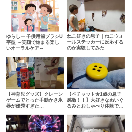
ねこ好きの息子｜ねこウォ
ゆらしー 子供用歯ブラシU
ールステッカーに反応する
字型 ～笑顔で始まる楽し
のか実験してみた
いオーラルケア～
【神育児グッズ】クレーン
【ペチャット★1歳の息子
ゲームでとった手動かき氷
感激！！】大好きなぬいぐ
器が優秀すぎた…
るみとおしゃべり体験でき
る神おもちゃ！